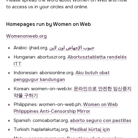
Please spread the word about Women on Web and how
to access us in your circles and online.
Homepages run by Women on Web
Womenonweb.org
Arabic: ijhad.org,
حبوب الإجهاض اون لاين
Hungarian: abortuszr.org,
Abortusztabletta rendelés
ITT
Indonesian: aborsionline.org,
Aku butuh obat
penggugur kandungan
Korean: women-on-web.kr,
온라인으로 안전한 임신중지
약물 구하기
Philippines: women-on-web.ph,
Women on Web
Phlipppines Anti-Censorship Mirror
Spanish: comoabortar.org,
aborto seguro con pastillas
Turkish: haplarlakurtaj.org,
Medikal kürtaj için