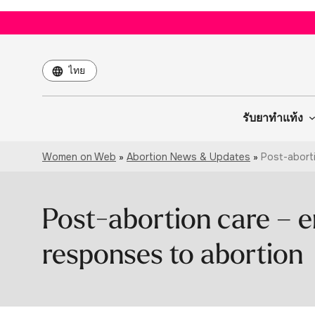
Choose
a
language
รับยาทำแท้ง
Women on Web
»
Abortion News & Updates
»
Post-aborti
Post-abortion care – 
responses to abortion