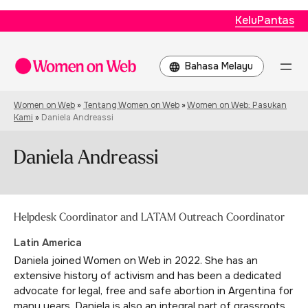
KeluPantas
Choose
a
language
Women on Web
»
Tentang Women on Web
»
Women on Web: Pasukan
Kami
»
Daniela Andreassi
Daniela Andreassi
Helpdesk Coordinator and LATAM Outreach Coordinator
Latin America
Daniela joined Women on Web in 2022. She has an
extensive history of activism and has been a dedicated
advocate for legal, free and safe abortion in Argentina for
many years. Daniela is also an integral part of grassroots