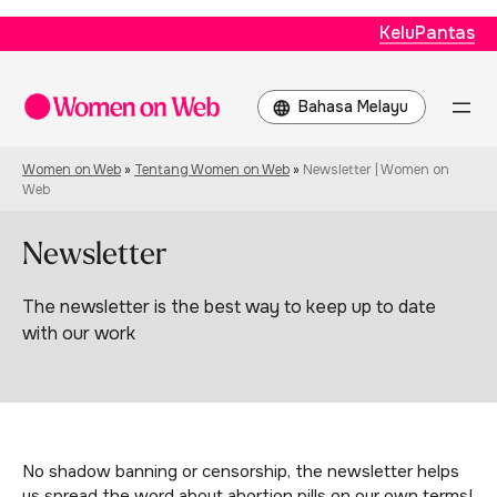
KeluPantas
Choose
a
language
Women on Web
»
Tentang Women on Web
»
Newsletter | Women on
Web
Newsletter
The newsletter is the best way to keep up to date
with our work
No shadow banning or censorship, the newsletter helps
us spread the word about abortion pills on our own terms!