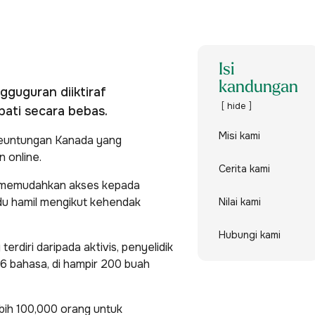
Isi
kandungan
guguran diiktiraf
hide
pati secara bebas.
Misi kami
keuntungan Kanada yang
 online.
Cerita kami
i memudahkan akses kepada
idu hamil mengikut kehendak
Nilai kami
Hubungi kami
diri daripada aktivis, penyelidik
 bahasa, di hampir 200 buah
bih 100,000 orang untuk