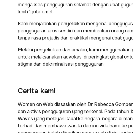
mengakses pengguguran selamat dengan ubat gugu
lebih 1 juta emel.
Kami menjalankan penyelidikan mengenai pengguguran
pengguguran urus sendiri dan memberikan orang rama
tanpa rasa prejudis dan praktikal mengenai ubat gug
Melalui penyelidikan dan amalan, kami menggunaka
untuk melaksanakan advokasi di peringkat global un
stigma dan dekriminalisasi pengguguran.
Cerita kami
Women on Web diasaskan oleh Dr Rebecca Gomperts
dan aktivis pengguguran yang terkenal. Pada tahun
Waves yang melayari kapal ke negara-negara di ma
terhad, dan membawa wanita dan individu hamil ke p
pengguguran boleh diberikan secara sah di sisi unda