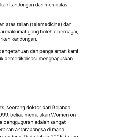
rkan kandungan dan membalas
 atas talian (telemedicine) dan
i maklumat yang boleh dipercayai,
urkan kandungan.
n pengetahuan dan pengalaman kami
tuk demedikalisasi, menghapuskan
, seorang doktor dari Belanda
 1999, beliau memulakan Women on
na pengguguran adalah sangat
erairan antarabangsa di mana
ng-undang. Pada tahun 2005, beliau