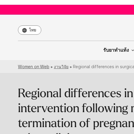
Choose
a
language
รับยาทำแท้ง
Women on Web
»
งานวิจัย
»
Regional differences in surgic
Regional differences in
intervention following
termination of pregna