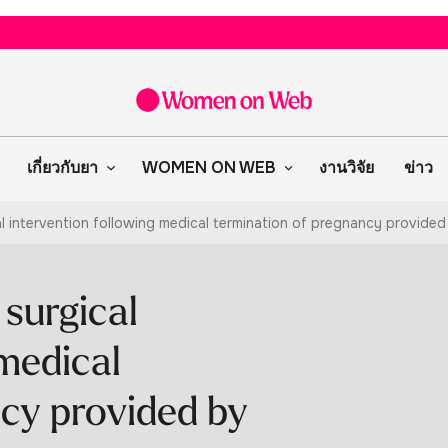
เกี่ยวกับยา
WOMEN ON WEB
งานวิจัย
ข่าว
al intervention following medical termination of pregnancy provided
 surgical
 medical
ncy provided by